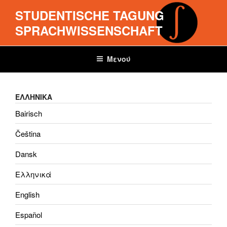
Μετάβαση
STUDENTISCHE TAGUNG
στο
SPRACHWISSENSCHAFT
περιεχόμενο
Μενού
ΕΛΛΗΝΙΚΑ
Bairisch
Čeština
Dansk
Ελληνικά
English
Español