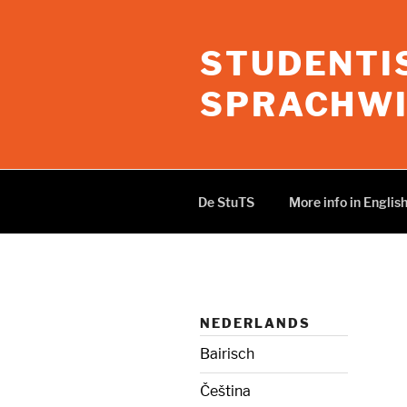
Ga
naar
STUDENTI
de
inhoud
SPRACHW
De StuTS
More info in Englis
NEDERLANDS
Bairisch
Čeština