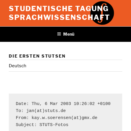
Zum
STUDENTISCHE TAGUNG
Inhalt
SPRACHWISSENSCHAFT
springen
Menü
DIE ERSTEN STUTSEN
Deutsch
Date: Thu, 6 Mar 2003 10:26:02 +0100

To: jan(at)stuts.de

From: kay.w.soerensen(at)gmx.de

Subject: STUTS-Fotos
