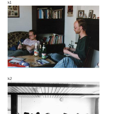
k1
k2