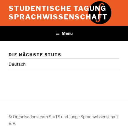
Zum
STUDENTISCHE TAGUNG
Inhalt
SPRACHWISSENSCHAFT
springen
Menü
DIE NÄCHSTE STUTS
Deutsch
© Organisationsteam StuTS und Junge Sprachwissenschaft
e. V.