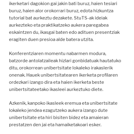
ikerketari dagokion gai jakin bati buruz, haien tesiari
buruz, haien alor orokorrari buruz, edota hizkuntza
tutorial bat aurkeztu dezakete. StuTS-ak ideiak
aurkezteko eta praktikatzeko aukera paregabea
eskaintzen du, ikasgai baten edo adituen presentziak
eragiten duen presioa alde batera utzita.
Konferentziaren momentu nabarmen modura,
batzorde antolatzaileak hizlari gonbidatuak hautatuko
ditu, orokorrean unibertsitate lokaleko irakaslerik
onenak. Hauek unibertsitatearen ikerketa profilaren
ordezkari izango dira eta haien ikerketa beste
unibertsitateetako ikasleei aurkeztuko diete.
Azkenik, kanpoko ikasleek eremua eta unibertsitate
lokaleko jendea ezagutzeko aukera izango dute
unibertsitate eta hiri bisiten bidez eta amaieran
prestatzen den jai eta hamaiketakoari esker.