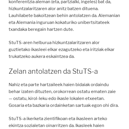
konferentzia aleman (eta, partzialki, ingeles) bat da,
hizkuntzalaritzaren alor anitz batzen dituena.
Lauhilabete bakoitzean behin antolatzen da. Alemanian
eta Alemania inguruan kokaturiko unibertsitateek
txandaka beregain hartzen dute.
StuTS-aren helburua hizkuntzalaritzaren alor
guztietako ikasleei elkar ezagutzeko eta iritziak elkar
trukatzeko aukera eskaintzea da.
Zelan antolatzen da StuTS-a
Nahiz eta parte hartzaileek haien bidaiak ordaindu
behar izaten dituzten, orokorrean ostatu ematen zaie
— ostatu, kirol-leku edo ikasle lokalen etxeetan.
Gosaria eta bazkaria ordainketan sartuak egon ohi dira.
StuTS-a ikerketa zientifikoan eta ikasleen arteko
ekintza sozialetan oinarritzen da. Ikasleek haien