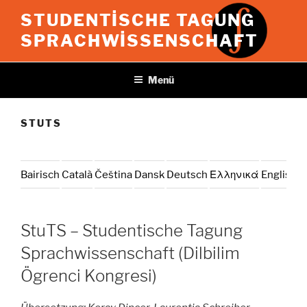
İçeriğe
STUDENTISCHE TAGUNG
geç
SPRACHWISSENSCHAFT
Menü
STUTS
Bairisch
Català
Čeština
Dansk
Deutsch
Ελληνικά
English
E
StuTS – Studentische Tagung
Sprachwissenschaft (Dilbilim
Ögrenci Kongresi)