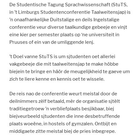
De Studentische Tagung Sprachwissenschaft (StuTS,
in ’t Limburgs Studentenconferentie Taalweitensjap) is
’n onaafhankelijke Duitstalige en deils Ingelstalige
conferentie veur diverse taalkundige gebeeje en vinjt
eine kier per semester plaats op ‘ne universiteit in
Pruuses of ein van de umliggende lenj.
’t Doel vanne StuTS is um sjtudenten oet allerlei
vakgebeeje die mit taalweitensjap te make höbbe
biejein te bringe en häör de meugelijkheid te gaeve um
zich te liere kenne en kennis oet te wissele.
De reis nao de conferentie weurt meistal door de
deilnimmers zèlf betaald, mèr de organisatie sjtèlt
traditiegetroew ’n verbliefplaats besjikbaar, biej
biejveurbeeld sjtudenten die inne desbetruffende
plaats woeëne, in hostels of gymzalen. Ontbijt en
middigaete zitte meistal biej de pries inbegrepe.