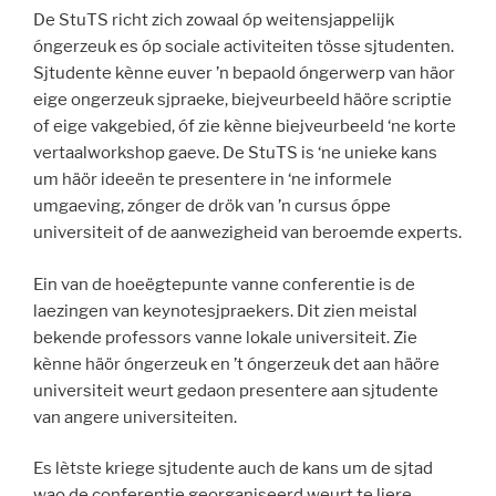
De StuTS richt zich zowaal óp weitensjappelijk
óngerzeuk es óp sociale activiteiten tösse sjtudenten.
Sjtudente kènne euver ’n bepaold óngerwerp van häor
eige ongerzeuk sjpraeke, biejveurbeeld häöre scriptie
of eige vakgebied, óf zie kènne biejveurbeeld ‘ne korte
vertaalworkshop gaeve. De StuTS is ‘ne unieke kans
um häör ideeën te presentere in ‘ne informele
umgaeving, zónger de drök van ’n cursus óppe
universiteit of de aanwezigheid van beroemde experts.
Ein van de hoeëgtepunte vanne conferentie is de
laezingen van keynotesjpraekers. Dit zien meistal
bekende professors vanne lokale universiteit. Zie
kènne häör óngerzeuk en ’t óngerzeuk det aan häöre
universiteit weurt gedaon presentere aan sjtudente
van angere universiteiten.
Es lètste kriege sjtudente auch de kans um de sjtad
wao de conferentie georganiseerd weurt te liere