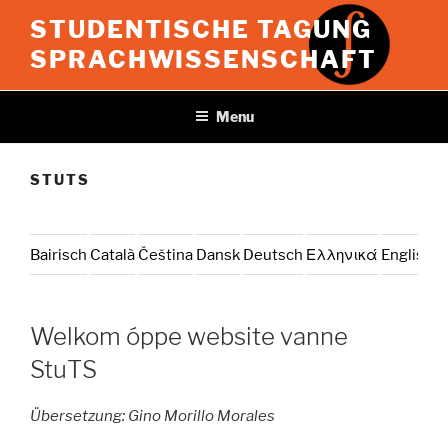
Skip
STUDENTISCHE TAGUNG
to
SPRACHWISSENSCHAFT
content
Menu
STUTS
Bairisch
Català
Čeština
Dansk
Deutsch
Ελληνικά
English
E
Welkom óppe website vanne
StuTS
Übersetzung: Gino Morillo Morales