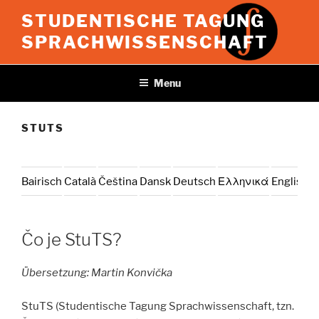
Prejsť
STUDENTISCHE TAGUNG
na
SPRACHWISSENSCHAFT
obsah
Menu
STUTS
Bairisch
Català
Čeština
Dansk
Deutsch
Ελληνικά
English
E
Čo je StuTS?
Übersetzung: Martin Konvička
StuTS (Studentische Tagung Sprachwissenschaft, tzn.