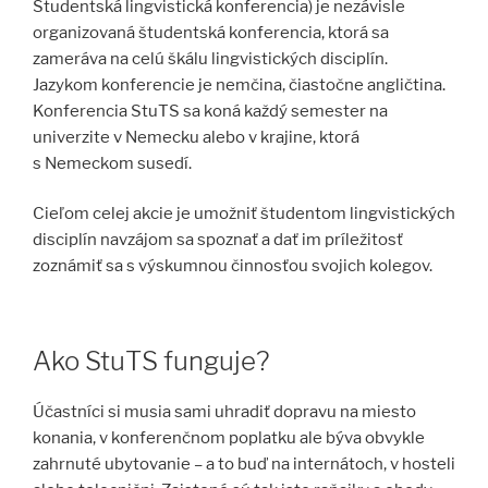
Študentská lingvistická konferencia) je nezávisle
organizovaná študentská konferencia, ktorá sa
zameráva na celú škálu lingvistických disciplín.
Jazykom konferencie je nemčina, čiastočne angličtina.
Konferencia StuTS sa koná každý semester na
univerzite v Nemecku alebo v krajine, ktorá
s Nemeckom susedí.
Cieľom celej akcie je umožniť študentom lingvistických
disciplín navzájom sa spoznať a dať im príležitosť
zoznámiť sa s výskumnou činnosťou svojich kolegov.
Ako StuTS funguje?
Účastníci si musia sami uhradiť dopravu na miesto
konania, v konferenčnom poplatku ale býva obvykle
zahrnuté ubytovanie – a to buď na internátoch, v hosteli