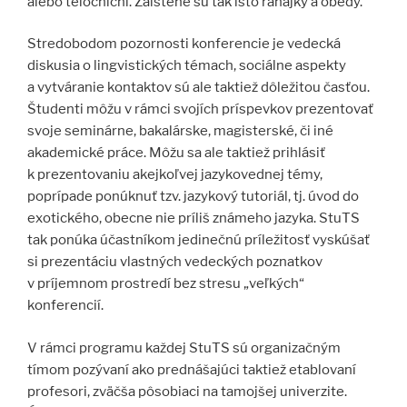
alebo telocnični. Zaistené sú tak isto raňajky a obedy.
Stredobodom pozornosti konferencie je vedecká
diskusia o lingvistických témach, sociálne aspekty
a vytváranie kontaktov sú ale taktiež dôležitou časťou.
Študenti môžu v rámci svojích príspevkov prezentovať
svoje seminárne, bakalárske, magisterské, či iné
akademické práce. Môžu sa ale taktiež prihlásiť
k prezentovaniu akejkoľvej jazykovednej témy,
poprípade ponúknuť tzv. jazykový tutoriál, tj. úvod do
exotického, obecne nie príliš známeho jazyka. StuTS
tak ponúka účastníkom jedinečnú príležitosť vyskúšať
si prezentáciu vlastných vedeckých poznatkov
v príjemnom prostredí bez stresu „veľkých“
konferencií.
V rámci programu každej StuTS sú organizačným
tímom pozývaní ako prednášajúci taktiež etablovaní
profesori, zväčša pôsobiaci na tamojšej univerzite.